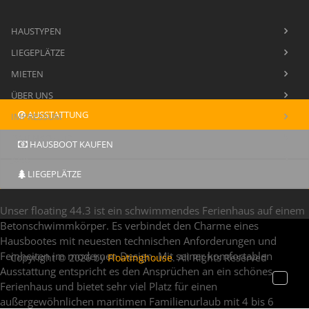
HAUSTYPEN
LIEGEPLÄTZE
MIETEN
ÜBER UNS
AUSSTATTUNG
IMPRESSUM
DATENSCHUTZ
HAUSBOOT KAUFEN
JOBS
LIEGEPLÄTZE
Unser floating 44.3 ist ein schwimmendes Ferienhaus auf einem
Betonschwimmkörper. Es verbindet den Charme eines
Hausbootes mit neuesten technischen Anforderungen und
Feinheiten im modernen Design. Mit seiner komfortablen
Copyright © 2026 by
Floatinghouse
. All Rights Reserved
Ausstattung entspricht es den Ansprüchen an ein schönes
Toggl
Ferienhaus und bietet sehr viel Platz für einen
naviga
außergewöhnlichen maritimen Familienurlaub mit 4 bis 6